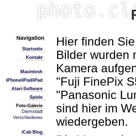
Navigation
Hier finden Sie
Startseite
Bilder wurden m
Kontakt
Kamera aufgen
Macintosh
"Fuji FinePix S
iPhone/iPod/iPad
Atari-Software
"Panasonic Lu
Spiele
sind hier im We
Foto-Galerie
Darmstadt
Verschiedenes
wiedergeben.
iCab Blog